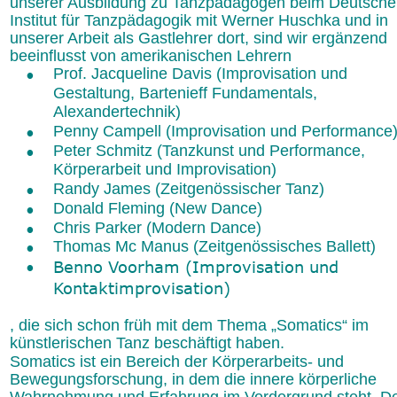
unserer Ausbildung zu Tanzpädagogen beim Deutsche
Institut für Tanzpädagogik mit Werner Huschka und in 
unserer Arbeit als Gastlehrer dort, sind wir ergänzend 
beeinflusst von amerikanischen Lehrern
•
Prof. Jacqueline Davis (Improvisation und 
Gestaltung, Bartenieff Fundamentals, 
Alexandertechnik)
•
Penny Campell (Improvisation und Performance)
•
Peter Schmitz (Tanzkunst und Performance, 
Körperarbeit und Improvisation)
•
Randy James (Zeitgenössischer Tanz)
•
Donald Fleming (New Dance)
•
Chris Parker (Modern Dance)
•
Thomas Mc Manus (Zeitgenössisches Ballett)
•
Benno Voorham (Improvisation und 
Kontaktimprovisation)
, die sich schon früh mit dem Thema „Somatics“ im 
künstlerischen Tanz beschäftigt haben.
Somatics ist ein Bereich der Körperarbeits- und 
Bewegungsforschung, in dem die innere körperliche 
Wahrnehmung und Erfahrung im Vordergrund steht. De