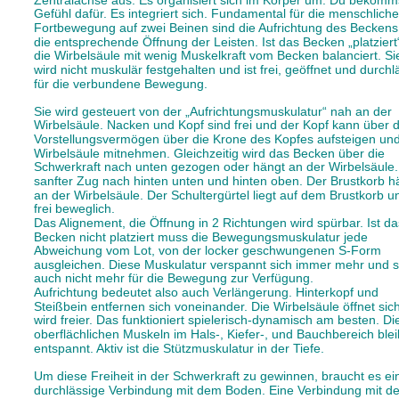
Gefühl dafür. Es integriert sich. Fundamental für die menschliche
Fortbewegung auf zwei Beinen sind die Aufrichtung des Beckens
die entsprechende Öffnung der Leisten. Ist das Becken „platziert“
die Wirbelsäule mit wenig Muskelkraft vom Becken balanciert. Si
wird nicht muskulär festgehalten und ist frei, geöffnet und durchl
für die verbundene Bewegung.  
Sie wird gesteuert von der „Aufrichtungsmuskulatur“ nah an der 
Wirbelsäule. Nacken und Kopf sind frei und der Kopf kann über 
Vorstellungsvermögen über die Krone des Kopfes aufsteigen und
Wirbelsäule mitnehmen. Gleichzeitig wird das Becken über die 
Schwerkraft nach unten gezogen oder hängt an der Wirbelsäule.
sanfter Zug nach hinten unten und hinten oben. Der Brustkorb h
an der Wirbelsäule. Der Schultergürtel liegt auf dem Brustkorb un
frei beweglich. 
Das Alignement, die Öffnung in 2 Richtungen wird spürbar. Ist da
Becken nicht platziert muss die Bewegungsmuskulatur jede 
Abweichung vom Lot, von der locker geschwungenen S-Form 
ausgleichen. Diese Muskulatur verspannt sich immer mehr und s
auch nicht mehr für die Bewegung zur Verfügung. 
Aufrichtung bedeutet also auch Verlängerung. Hinterkopf und 
Steißbein entfernen sich voneinander. Die Wirbelsäule öffnet sic
wird freier. Das funktioniert spielerisch-dynamisch am besten. Di
oberflächlichen Muskeln im Hals-, Kiefer-, und Bauchbereich ble
entspannt. Aktiv ist die Stützmuskulatur in der Tiefe.  
Um diese Freiheit in der Schwerkraft zu gewinnen, braucht es ei
durchlässige Verbindung mit dem Boden. Eine Verbindung mit d