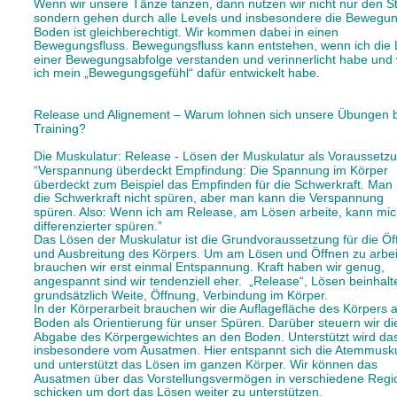
Wenn wir unsere Tänze tanzen, dann nutzen wir nicht nur den St
sondern gehen durch alle Levels und insbesondere die Bewegu
Boden ist gleichberechtigt. Wir kommen dabei in einen 
Bewegungsfluss. Bewegungsfluss kann entstehen, wenn ich die 
einer Bewegungsabfolge verstanden und verinnerlicht habe und
ich mein „Bewegungsgefühl“ dafür entwickelt habe. 
Release und Alignement – Warum lohnen sich unsere Übungen 
Training?  
Die Muskulatur: Release - Lösen der Muskulatur als Voraussetzu
“Verspannung überdeckt Empfindung: Die Spannung im Körper 
überdeckt zum Beispiel das Empfinden für die Schwerkraft. Man
die Schwerkraft nicht spüren, aber man kann die Verspannung 
spüren. Also: Wenn ich am Release, am Lösen arbeite, kann mic
differenzierter spüren.” 
Das Lösen der Muskulatur ist die Grundvoraussetzung für die Öf
und Ausbreitung des Körpers. Um am Lösen und Öffnen zu arbei
brauchen wir erst einmal Entspannung. Kraft haben wir genug, 
angespannt sind wir tendenziell eher.  „Release“, Lösen beinhalte
grundsätzlich Weite, Öffnung, Verbindung im Körper.
In der Körperarbeit brauchen wir die Auflagefläche des Körpers 
Boden als Orientierung für unser Spüren. Darüber steuern wir di
Abgabe des Körpergewichtes an den Boden. Unterstützt wird da
insbesondere vom Ausatmen. Hier entspannt sich die Atemmusku
und unterstützt das Lösen im ganzen Körper. Wir können das 
Ausatmen über das Vorstellungsvermögen in verschiedene Regi
schicken um dort das Lösen weiter zu unterstützen.  