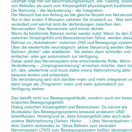
Deshalb folgt hier ein Beschreibungsversuch, wie Training, sowoh
von Abläufen als auch vom Körpergefühl physiologisch funktionie
Die Bahnung – die Veränderung – die Integration: 
Der Mensch hat von Anfang an die gleiche Anzahl von Nervenzell
Nur in den ersten 3 Monaten nehmen Sie drastisch zu.  Was sich
verändert und wächst sind die Verbindungen zwischen den 
Nervenzellen. Das Nervennetz wird immer dichter. 
Wenn du bestimmte Bahnen immer wieder nutzt. Wenn du den D
zwischen Körpergefühl und Bewusstmachen führst, werden dies
Bahnen zu „Autobahnen“ zwischen ZNS und Bewegungs-system.
Über die wiederholte neurologisch- aktive Steuerung werden die
Bahnen „dicker“ oder etablierter.  Sie stehen dann schneller und 
einfacher, oder gar automatisch zur Verfügung. 
Dabei spielt das Nervensystem eine entscheidende Rolle. Wenn 
Veränderung – „Umprogrammierung“ erreichen möchte, dann trai
ich, übe, wiederhole und muss dabei meine Wahrnehmung aktiv 
bewusst lenken und entwickeln. 
Die Veränderung wird sich darüber mehr und mehr integrieren u
dann sogar als „Programm“ mehr und mehr automatisch zur 
Verfügung stehen. 
Das betrifft nicht nur Bewegungsabläufe, sondern auch ein bewu
erspürtes Bewegungsgefühl. 
Dialog zwischen Körpergefühl und Bewusstsein: Du kannst die 
Muskulatur des Bewegungssystems bewusst ansteuern UND 
beeinflussen. Hintergrund ist, dass Körpergefühl oder auch jede 
andere Wahrnehmung (Sehen, Hören… . ) über Nervenbahnen m
dem Gehirn verbunden ist. Diese Bahnen vom zentralen 
Nervensystem (ZNS) zum Bewegungssystem heißen absteigend