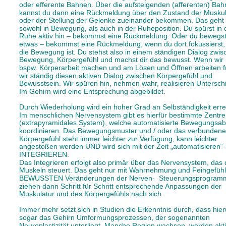
oder efferente Bahnen. Über die aufsteigenden (afferenten) Bah
kannst du dann eine Rückmeldung über den Zustand der Muskul
oder der Stellung der Gelenke zueinander bekommen. Das geht 
sowohl in Bewegung, als auch in der Ruheposition. Du spürst in 
Ruhe aktiv hin – bekommst eine Rückmeldung. Oder du bewegst
etwas – bekommst eine Rückmeldung, wenn du dort fokussierst,
die Bewegung ist. Du stehst also in einem ständigen Dialog zwis
Bewegung, Körpergefühl und machst dir das bewusst. Wenn wir 
bspw. Körperarbeit machen und am Lösen und Öffnen arbeiten f
wir ständig diesen aktiven Dialog zwischen Körpergefühl und 
Bewusstsein. Wir spüren hin, nehmen wahr, realisieren Untersch
Im Gehirn wird eine Entsprechung abgebildet. 
Durch Wiederholung wird ein hoher Grad an Selbständigkeit errei
Im menschlichen Nervensystem gibt es hierfür bestimmte Zentre
(extrapyramidales System), welche automatisierte Bewegungsab
koordinieren. Das Bewegungsmuster und / oder das verbundene
Körpergefühl steht immer leichter zur Verfügung, kann leichter 
angestoßen werden UND wird sich mit der Zeit „automatisieren“ 
INTEGRIEREN. 
Das Integrieren erfolgt also primär über das Nervensystem, das 
Muskeln steuert. Das geht nur mit Wahrnehmung und Feingefühl.
BEWUSSTEN Veränderungen der Nerven-  Steuerungsprogram
ziehen dann Schritt für Schritt entsprechende Anpassungen der 
Muskulatur und des Körpergefühls nach sich.  
Immer mehr setzt sich in Studien die Erkenntnis durch, dass hier
sogar das Gehirn Umformungsprozessen, der sogenannten 
Neuroplastizität unterliegt. Manche Region wachsen, werden aktiv