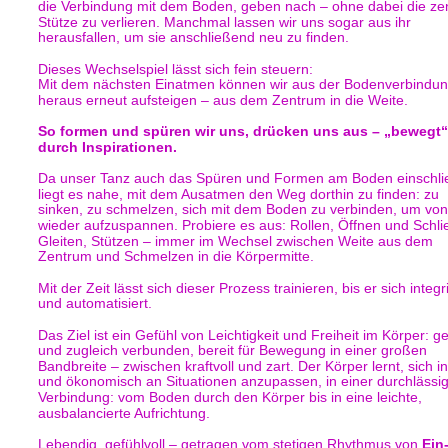
die Verbindung mit dem Boden, geben nach – ohne dabei die zen
Stütze zu verlieren. Manchmal lassen wir uns sogar aus ihr 
herausfallen, um sie anschließend neu zu finden.
Dieses Wechselspiel lässt sich fein steuern:
Mit dem nächsten Einatmen können wir aus der Bodenverbindun
heraus erneut aufsteigen – aus dem Zentrum in die Weite.
So formen und spüren wir uns, drücken uns aus – „bewegt“
durch Inspirationen.
Da unser Tanz auch das Spüren und Formen am Boden einschlie
liegt es nahe, mit dem Ausatmen den Weg dorthin zu finden: zu 
sinken, zu schmelzen, sich mit dem Boden zu verbinden, um von 
wieder aufzuspannen. Probiere es aus: Rollen, Öffnen und Schli
Gleiten, Stützen – immer im Wechsel zwischen Weite aus dem 
Zentrum und Schmelzen in die Körpermitte.
Mit der Zeit lässt sich dieser Prozess trainieren, bis er sich integri
und automatisiert.
Das Ziel ist ein Gefühl von Leichtigkeit und Freiheit im Körper: ge
und zugleich verbunden, bereit für Bewegung in einer großen 
Bandbreite – zwischen kraftvoll und zart. Der Körper lernt, sich int
und ökonomisch an Situationen anzupassen, in einer durchlässi
Verbindung: vom Boden durch den Körper bis in eine leichte, 
ausbalancierte Aufrichtung. 
Lebendig, gefühlvoll – getragen vom stetigen Rhythmus von 
Ein