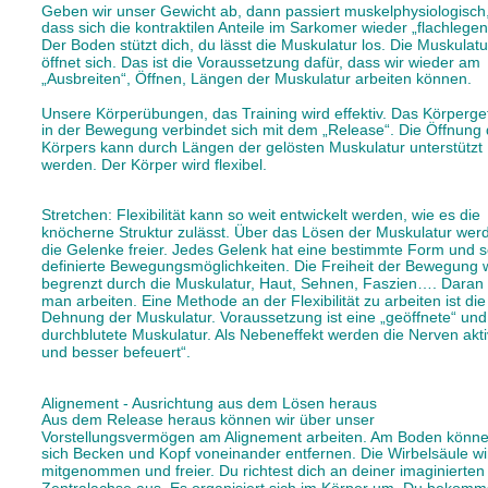
Geben wir unser Gewicht ab, dann passiert muskelphysiologisch,
dass sich die kontraktilen Anteile im Sarkomer wieder „flachlegen
Der Boden stützt dich, du lässt die Muskulatur los. Die Muskulatu
öffnet sich. Das ist die Voraussetzung dafür, dass wir wieder am 
„Ausbreiten“, Öffnen, Längen der Muskulatur arbeiten können. 
Unsere Körperübungen, das Training wird effektiv. Das Körpergef
in der Bewegung verbindet sich mit dem „Release“. Die Öffnung 
Körpers kann durch Längen der gelösten Muskulatur unterstützt 
werden. Der Körper wird flexibel. 
Stretchen: Flexibilität kann so weit entwickelt werden, wie es die 
knöcherne Struktur zulässt. Über das Lösen der Muskulatur wer
die Gelenke freier. Jedes Gelenk hat eine bestimmte Form und s
definierte Bewegungsmöglichkeiten. Die Freiheit der Bewegung w
begrenzt durch die Muskulatur, Haut, Sehnen, Faszien…. Daran
man arbeiten. Eine Methode an der Flexibilität zu arbeiten ist die
Dehnung der Muskulatur. Voraussetzung ist eine „geöffnete“ und
durchblutete Muskulatur. Als Nebeneffekt werden die Nerven aktiv
und besser befeuert“.
Alignement - Ausrichtung aus dem Lösen heraus 
Aus dem Release heraus können wir über unser 
Vorstellungsvermögen am Alignement arbeiten. Am Boden könne
sich Becken und Kopf voneinander entfernen. Die Wirbelsäule wi
mitgenommen und freier. Du richtest dich an deiner imaginierten
Zentralachse aus. Es organisiert sich im Körper um. Du bekomms