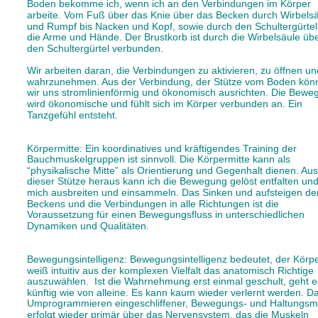
Boden bekomme ich, wenn ich an den Verbindungen im Körper 
arbeite. Vom Fuß über das Knie über das Becken durch Wirbelsä
und Rumpf bis Nacken und Kopf, sowie durch den Schultergürtel 
die Arme und Hände. Der Brustkorb ist durch die Wirbelsäule übe
den Schultergürtel verbunden. 
Wir arbeiten daran, die Verbindungen zu aktivieren, zu öffnen un
wahrzunehmen. Aus der Verbindung, der Stütze vom Boden kön
wir uns stromlinienförmig und ökonomisch ausrichten. Die Bewe
wird ökonomische und fühlt sich im Körper verbunden an. Ein 
Tanzgefühl entsteht. 
Körpermitte: Ein koordinatives und kräftigendes Training der 
Bauchmuskelgruppen ist sinnvoll. Die Körpermitte kann als 
“physikalische Mitte” als Orientierung und Gegenhalt dienen. Aus
dieser Stütze heraus kann ich die Bewegung gelöst entfalten und
mich ausbreiten und einsammeln. Das Sinken und aufsteigen de
Beckens und die Verbindungen in alle Richtungen ist die 
Voraussetzung für einen Bewegungsfluss in unterschiedlichen 
Dynamiken und Qualitäten.  
Bewegungsintelligenz: Bewegungsintelligenz bedeutet, der Körpe
weiß intuitiv aus der komplexen Vielfalt das anatomisch Richtige 
auszuwählen.  Ist die Wahrnehmung erst einmal geschult, geht e
künftig wie von alleine. Es kann kaum wieder verlernt werden. D
Umprogrammieren eingeschliffener, Bewegungs- und Haltungsm
erfolgt wieder primär über das Nervensystem, das die Muskeln 