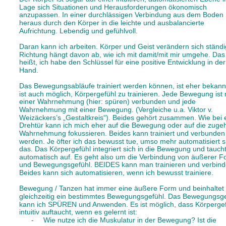
Lage sich Situationen und Herausforderungen ökonomisch 
anzupassen. In einer durchlässigen Verbindung aus dem Boden 
heraus durch den Körper in die leichte und ausbalancierte 
Aufrichtung. Lebendig und gefühlvoll.
Daran kann ich arbeiten. Körper und Geist verändern sich ständi
Richtung hängt davon ab, wie ich mit damit/mit mir umgehe. Das
heißt, ich habe den Schlüssel für eine positive Entwicklung in der
Hand. 
Das Bewegungsabläufe trainiert werden können, ist eher bekannt
ist auch möglich, Körpergefühl zu trainieren. Jede Bewegung ist 
einer Wahrnehmung (hier: spüren) verbunden und jede 
Wahrnehmung mit einer Bewegung. (Vergleiche u.a. Viktor v. 
Weizäckers’s „Gestaltkreis“). Beides gehört zusammen. Wie bei e
Drehtür kann ich mich eher auf die Bewegung oder auf die zugeh
Wahrnehmung fokussieren. Beides kann trainiert und verbunden
werden. Je öfter ich das bewusst tue, umso mehr automatisiert s
das. Das Körpergefühl integriert sich in die Bewegung und taucht
automatisch auf. Es geht also um die Verbindung von äußerer F
und Bewegungsgefühl. BEIDES kann man trainieren und verbind
Beides kann sich automatisieren, wenn ich bewusst trainiere.
Bewegung / Tanzen hat immer eine äußere Form und beinhaltet 
gleichzeitig ein bestimmtes Bewegungsgefühl. Das Bewegungsge
kann ich SPÜREN und Anwenden. Es ist möglich, dass Körpergef
intuitiv auftaucht, wenn es gelernt ist:
-
Wie nutze ich die Muskulatur in der Bewegung? Ist die 