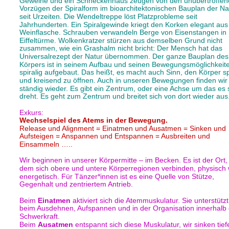
Geweihe und ein Schneckenhaus zeugen von den unübertroffen
Vorzügen der Spiralform im bioarchitektonischen Bauplan der Na
seit Urzeiten. Die Wendeltreppe löst Platzprobleme seit 
Jahrhunderten. Ein Spiralgewinde kriegt den Korken elegant aus
Weinflasche. Schrauben verwandeln Berge von Eisenstangen in 
Eiffeltürme. Wolkenkratzer stürzen aus demselben Grund nicht 
zusammen, wie ein Grashalm nicht bricht: Der Mensch hat das 
Universalrezept der Natur übernommen. Der ganze Bauplan des
Körpers ist in seinem Aufbau und seinen Bewegungsmöglichkeit
spiralig aufgebaut. Das heißt, es macht auch Sinn, den Körper spi
und kreisend zu öffnen. Auch in unseren Bewegungen finden wir
ständig wieder. Es gibt ein Zentrum, oder eine Achse um das es 
dreht. Es geht zum Zentrum und breitet sich von dort wieder aus.
Exkurs:
Wechselspiel des Atems in der Bewegung.
Release und Alignment = Einatmen und Ausatmen = Sinken und 
Aufsteigen = Anspannen und Entspannen = Ausbreiten und 
Einsammeln …..
Wir beginnen in unserer Körpermitte – im Becken. Es ist der Ort,
dem sich obere und untere Körperregionen verbinden, physisch 
energetisch. Für Tänzer*innen ist es eine Quelle von Stütze, 
Gegenhalt und zentriertem Antrieb.
Beim 
Einatmen
 aktiviert sich die Atemmuskulatur. Sie unterstützt
beim Ausdehnen, Aufspannen und in der Organisation innerhalb 
Schwerkraft.
Beim 
Ausatmen
 entspannt sich diese Muskulatur, wir sinken tiefe