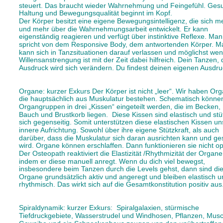
steuert. Das braucht wieder Wahrnehmung und Feingefühl. Ges
Haltung und Bewegungsqualität beginnt im Kopf.
Der Körper besitzt eine eigene Bewegungsintelligenz, die sich m
und mehr über die Wahrnehmungsarbeit entwickelt. Er kann 
eigenständig reagieren und verfügt über instinktive Reflexe. Man
spricht von dem Responsive Body, dem antwortenden Körper. M
kann sich in Tanzsituationen darauf verlassen und möglichst wen
Willensanstrengung ist mit der Zeit dabei hilfreich. Dein Tanzen, 
Ausdruck wird sich verändern. Du findest deinen eigenen Ausdruc
Organe: kurzer Exkurs Der Körper ist nicht „leer“. Wir haben Org
die hauptsächlich aus Muskulatur bestehen. Schematisch können
Organgruppen in drei „Kissen“ eingeteilt werden, die im Becken, 
Bauch und Brustkorb liegen.  Diese Kissen sind elastisch und stü
sich gegenseitig. Somit unterstützen diese elastischen Kissen un
innere Aufrichtung. Sowohl über ihre eigene Stützkraft, als auch 
darüber, dass die Muskulatur sich daran ausrichten kann und ges
wird. Organe können erschlaffen. Dann funktionieren sie nicht opt
Der Osteopath reaktiviert die Elastizität /Rhythmizität der Organe
indem er diese manuell anregt. Wenn du dich viel bewegst, 
insbesondere beim Tanzen durch die Levels gehst, dann sind die
Organe grundsätzlich aktiv und angeregt und bleiben elastisch u
rhythmisch. Das wirkt sich auf die Gesamtkonstitution positiv aus
Spiraldynamik: kurzer Exkurs:  Spiralgalaxien, stürmische 
Tiefdruckgebiete, Wasserstrudel und Windhosen, Pflanzen, Musc