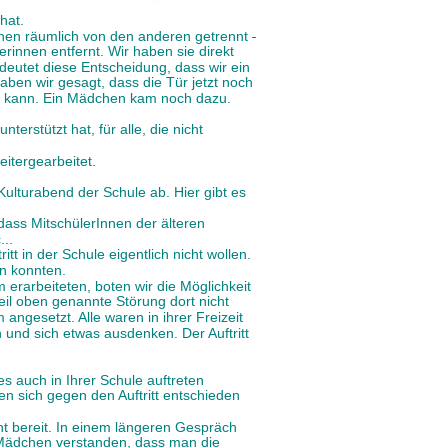
hat.
nnen räumlich von den anderen getrennt – 
erinnen entfernt. Wir haben sie direkt 
deutet diese Entscheidung, dass wir ein 
aben wir gesagt, dass die Tür jetzt noch 
den kann. Ein Mädchen kam noch dazu.
terstützt hat, für alle, die nicht 
itergearbeitet.
Kulturabend der Schule ab. Hier gibt es 
 dass MitschülerInnen der älteren 
...
t in der Schule eigentlich nicht wollen. 
en konnten.
m erarbeiteten, boten wir die Möglichkeit 
il oben genannte Störung dort nicht 
angesetzt. Alle waren in ihrer Freizeit 
nd sich etwas ausdenken. Der Auftritt 
s auch in Ihrer Schule auftreten 
n sich gegen den Auftritt entschieden 
t bereit. In einem längeren Gespräch 
 Mädchen verstanden, dass man die 