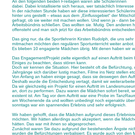
An den folgenden beiden Freitagen waren alle Schülerinnen 
dabei. Dabei kristallisierte sich heraus, wer tatsächlich Interesse 
In der nächsten Stunde haben wir diese interessierten Schüleri
hinter uns gestellt – etwas aus dem „Einflussgebiet“ der Mitschül
gefragt, ob sie weiter mit machen wollen. Und wenn ja - dann be
Arbeitsbündnis schließen. Das wollten sie. Mutig. Den anderen h
offensteht und man sich jetzt für das Arbeitsbündnis entschei
Das ging nur, da die Sportlehrerin Kirsten Rudolph, die uns sehr un
mitmachen möchten den regulären Sportunterricht weiter anbot.
Es blieben 10 engagierte Mädchen übrig. Mit denen haben wir we
Das Engagement/Projekt zielte eigentlich auf einen Auftritt beim 
Einiges zu beachten, dass stören kann.
Doch wir kennen die Situation. Hier besteht oft die Befürchtung,
Jahrgänge sich darüber lustig machen, Filme ins Netz stellen etc
Von Anfang an haben einige gesagt, dass sie deswegen den Auftrit
Deshalb wurde die Entscheidung vertagt, damit wir weiterarbeit
Da wir gleichzeitig ein Projekt für einen Auftritt im Landesmuseu
an, dort zu performen. Dazu waren die Mädchen sofort bereit, we
existent ist. Am Tag vor dem Auftritt war eine Probe im TanzRaum 
am Wochenende da und wollten unbedingt noch eigenaktiv üben u
sonntags war ein spannendes Erlebnis und sehr erfolgreich.
Wir haben gehofft, dass die Mädchen aufgrund dieses Erlebnisse
möchten. Wir hätten allerdings auch akzeptiert, wenn die Mädche
hätten. Das war mit ihnen so abgesprochen.
Zunächst waren Sie dazu aufgrund der bestehenden Ängste nich
wurden die Befürchtungen verbalisiert. Es wurde auch von den